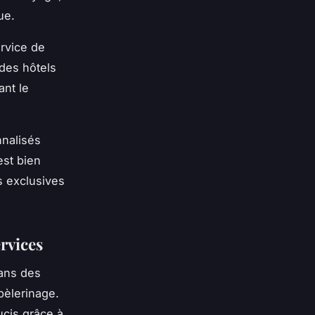
ue.
ervice de
 des hôtels
ant le
nalisés
est bien
s exclusives
rvices
ans des
 pèlerinage.
ucis grâce à