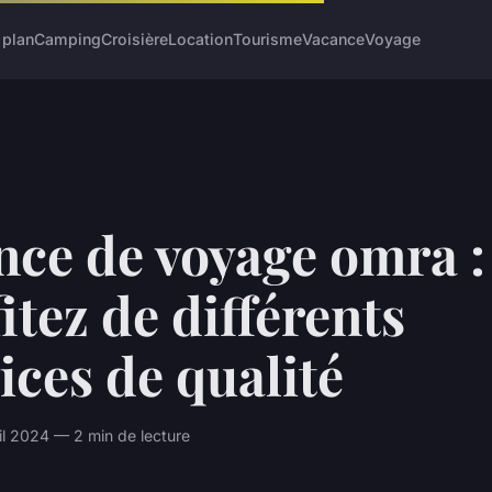
 plan
Camping
Croisière
Location
Tourisme
Vacance
Voyage
nce de voyage omra :
itez de différents
ices de qualité
ril 2024 — 2 min de lecture