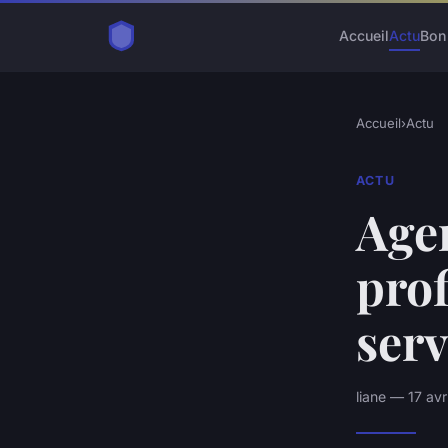
Accueil
Actu
Bon
Accueil
›
Actu
ACTU
Age
prof
serv
liane — 17 av