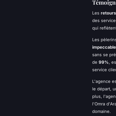
Témoigna
Les
retour
des service
qui reflète
Les pèlerin
impeccable
sans se pré
de
99%
, e
service clie
L'agence e
le départ, u
plus, l'agen
l'Omra d'Ara
domaine.