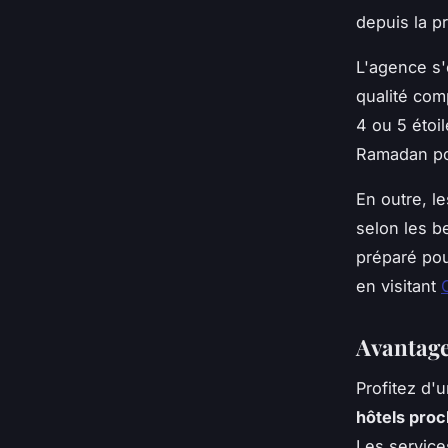
depuis la p
L'agence s
qualité com
4 ou 5 étoi
Ramadan pou
En outre, l
selon les b
préparé pou
en visitant
Avantage
Profitez d'
hôtels pro
Les service