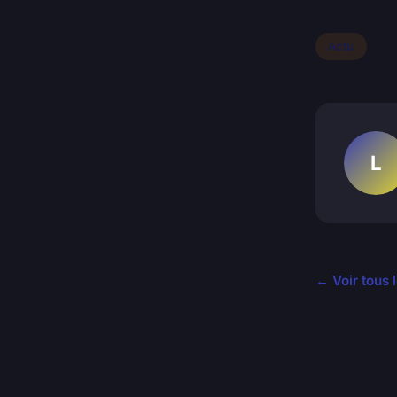
Actu
L
← Voir tous l