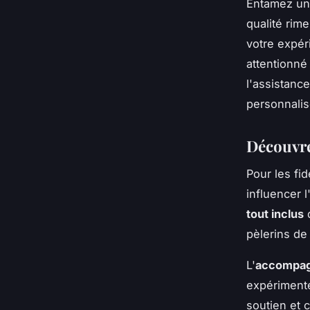
Entamez un
qualité rime
votre expé
attentionné
l'assistanc
personnalis
Découvre
Pour les fi
influencer 
tout inclus
q
pèlerins de 
L'
accompag
expérimentés
soutien et 