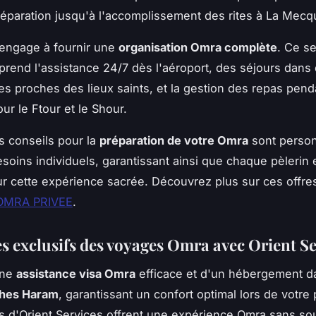
réparation jusqu'à l'accomplissement des rites à La Mecq
'engage à fournir une
organisation Omra complète
. Ce s
prend l'assistance 24/7 dès l'aéroport, des séjours dans
les proches des lieux saints, et la gestion des repas pend
r le Ftour et le Shour.
es conseils pour la
préparation de votre Omra
sont person
esoins individuels, garantissant ainsi que chaque pèlerin 
r cette expérience sacrée. Découvrez plus sur ces offre
OMRA PRIVEE
.
s exclusifs des voyages Omra avec Orient Se
une
assistance visa Omra
efficace et d'un hébergement d
ches Haram
, garantissant un confort optimal lors de votre
s d'Orient Services offrent une expérience Omra sans so