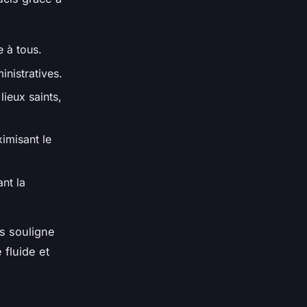
 à tous.
nistratives.
ieux saints,
imisant le
nt la
és souligne
 fluide et