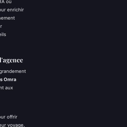
RA où
our enrichir
gnement
r
ils
l'agence
t grandement
its Omra
nt aux
ur offrir
leur voyage,