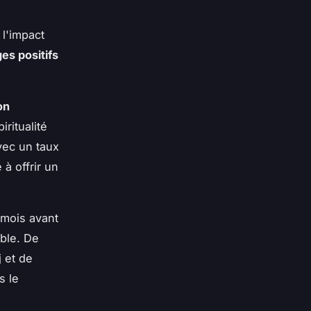
l'impact
es positifs
on
iritualité
vec un taux
à offrir un
 mois avant
ible. De
j et de
s le