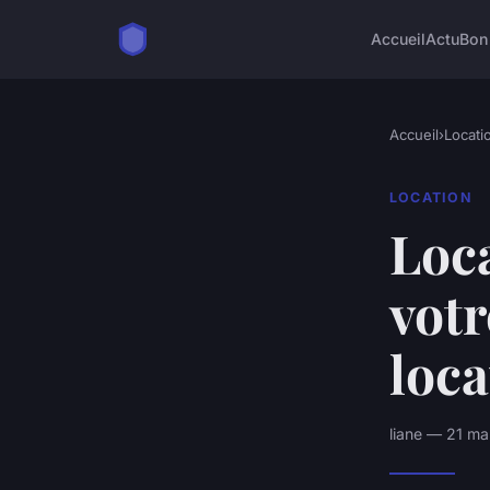
Accueil
Actu
Bon
Accueil
›
Locati
LOCATION
Loca
votr
loca
liane — 21 ma