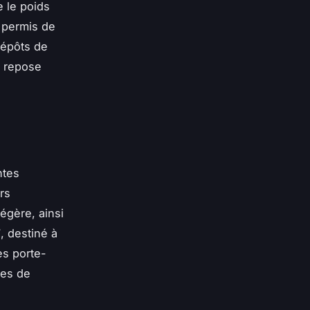
 le poids
e permis de
dépôts de
x repose
ntes
rs
égère, ainsi
T
, destiné à
es porte-
ues de