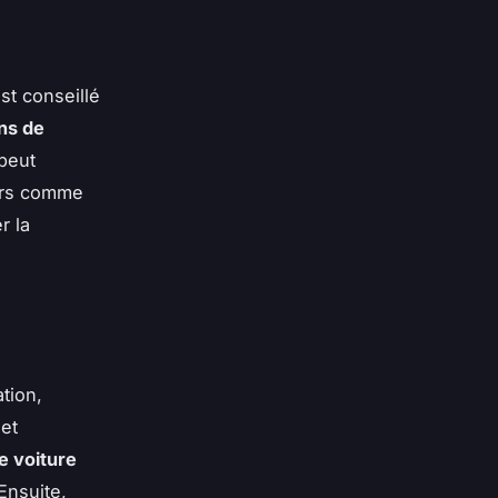
 est conseillé
ns de
peut
eurs comme
r la
tion,
 et
e voiture
Ensuite,