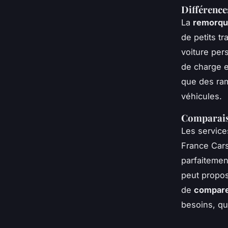
Différence
La
remorque
de petits tr
voiture per
de charge et
que des ram
véhicules.
Comparaiso
Les servic
France Cars
parfaitemen
peut propos
de
comparer
besoins, qu