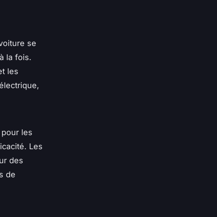
voiture se
 la fois.
t les
lectrique,
 pour les
icacité. Les
our des
s de