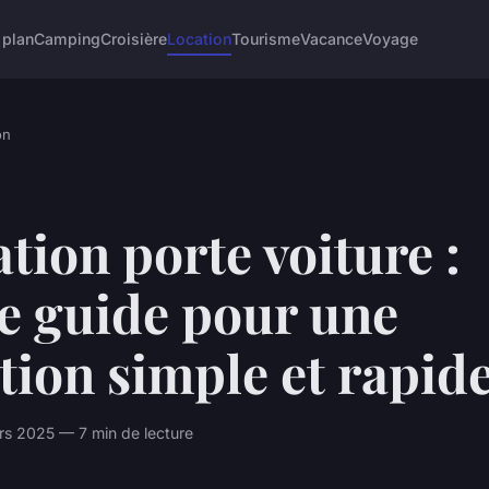
 plan
Camping
Croisière
Location
Tourisme
Vacance
Voyage
on
tion porte voiture :
e guide pour une
tion simple et rapid
rs 2025 — 7 min de lecture