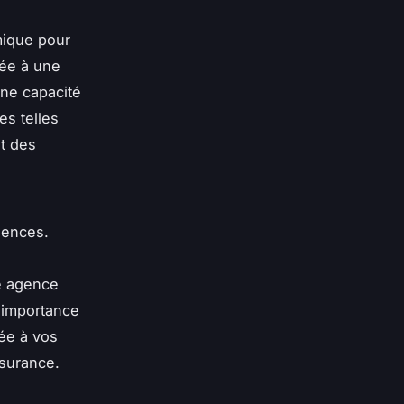
mique pour
elée à une
ne capacité
es telles
nt des
gences.
e agence
l'importance
tée à vos
ssurance.