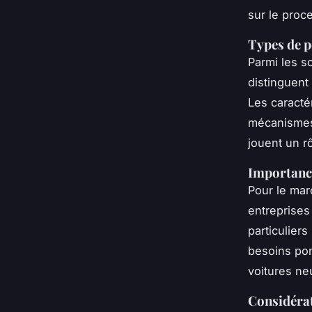
sur le proc
Types de p
Parmi les s
distinguent 
Les caracté
mécanismes 
jouent un rô
Importance
Pour le mar
entreprises 
particulier
besoins po
voitures ne
Considérat