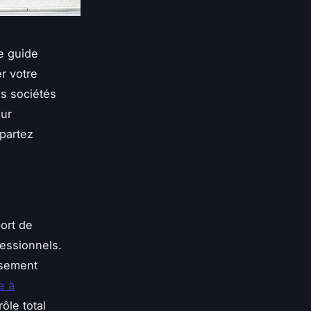
e guide
r votre
es sociétés
our
 partez
port de
fessionnels.
eusement
e à
ôle total