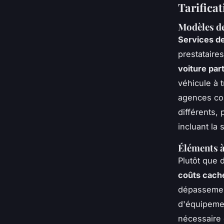
Tarificat
Modèles de
Services de
prestataire
voiture part
véhicule à 
agences com
différents,
incluant la
Éléments à
Plutôt que d
coûts cachés
dépassement
d'équipemen
nécessaire 