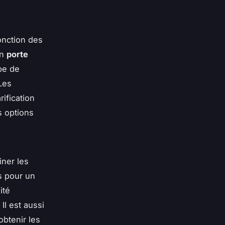
onction des
un
porte
pe de
Les
ification
s options
iner les
s pour un
ité
l est aussi
btenir les