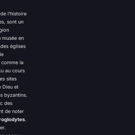
e l’histoire
es, sont un
gion
u musée en
 des églises
e
s, comme la
cu au cours
res
sites
e Dieu et
es byzantins.
ec des
nt de noter
troglodytes
.
er.