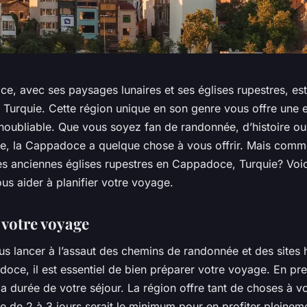
, avec ses paysages lunaires et ses églises rupestres, est
a Turquie. Cette région unique en son genre vous offre une 
noubliable. Que vous soyez fan de randonnée, d’histoire ou
e, la Cappadoce a quelque chose à vous offrir. Mais comm
des anciennes églises rupestres en Cappadoce, Turquie? Voic
ous aider à planifier votre voyage.
 votre voyage
s lancer à l’assaut des chemins de randonnée et des sites 
oce, il est essentiel de bien préparer votre voyage. En pre
a durée de votre séjour. La région offre tant de choses à voi
 de 2 à 3 jours serait le minimum pour en profiter pleineme