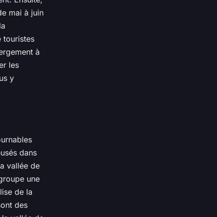
e mai à juin
la
 touristes
bergement à
er les
us y
ournables
reusés dans
La vallée de
egroupe une
lise de la
sont des