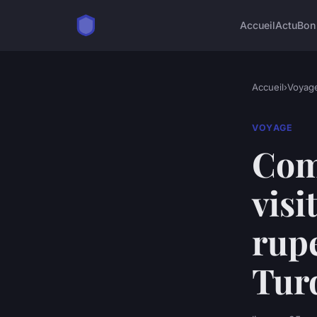
Accueil
Actu
Bon
Accueil
›
Voyag
VOYAGE
Com
visi
rup
Tur