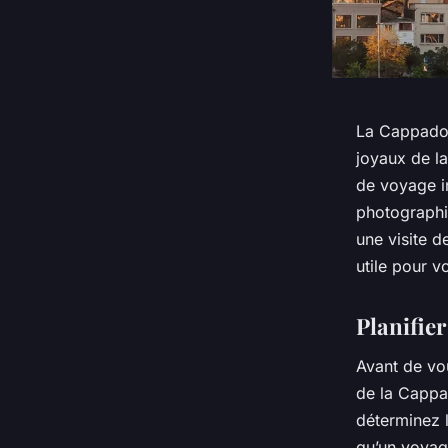
La Cappadoce
joyaux de l
de voyage i
photographi
une visite 
utile pour v
Planifier
Avant de vou
de la Cappad
déterminez l
qu’un voyage