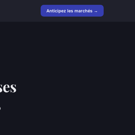
Anticipez les marchés →
ses
,