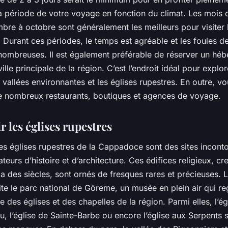
a période de votre voyage en fonction du climat. Les mois d
bre à octobre sont généralement les meilleurs pour visiter 
urant ces périodes, le temps est agréable et les foules de
nombreuses. Il est également préférable de réserver un hé
ille principale de la région. C’est l’endroit idéal pour explor
allées environnantes et les églises rupestres. En outre, vo
e nombreux restaurants, boutiques et agences de voyage.
 les églises rupestres
es églises rupestres de la Cappadoce sont des sites incont
teurs d’histoire et d’architecture. Ces édifices religieux, c
y a des siècles, sont ornés de fresques rares et précieuses. 
te le parc national de Göreme, un musée en plein air qui r
e des églises et des chapelles de la région. Parmi elles, l’ég
, l’église de Sainte-Barbe ou encore l’église aux Serpents 