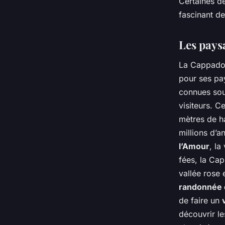
Certaines de
fascinant de
Les pays
La Cappadoc
pour ses pa
connues sous
visiteurs. C
mètres de ha
millions d’a
l’Amour
, la
fées, la Ca
vallée rose
e
randonnée
de faire un
découvrir l