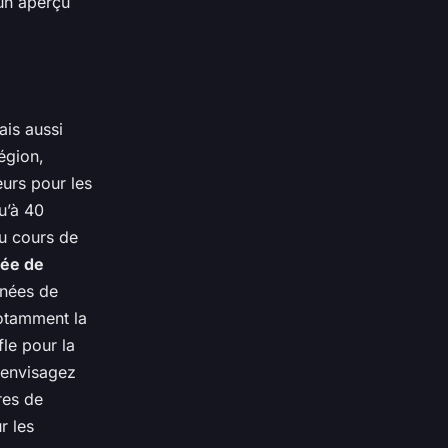
 un aperçu
ais aussi
égion,
eurs pour les
u’à 40
au cours de
lée de
inées de
otamment la
fle pour la
 envisagez
res de
r les