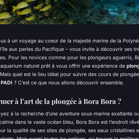
us à un voyage au coeur de la majesté marine de la Polynés
 l’île aux perles du Pacifique – vous invite à découvrir ses tr
es. Pour les novices comme pour les plongeurs aguerris, B
 aquarium naturel prêt à vous offrir une expérience de
plon
 Mais quel est le lieu idéal pour suivre des cours de plongé
n
PADI
? C’est ce que nous allons découvrir ensemble.
mer à l’art de la plongée à Bora Bora ?
yez à la recherche d’une aventure sous-marine exaltante ou
lme dans le vaste océan bleu, Bora Bora est l’endroit rêvé.
r la qualité de ses sites de plongée, ses eaux cristallines e
ante. Mais parmi toutes les options, où trouver le meilleur