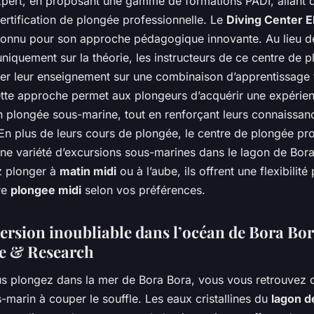
xpert, en proposant une gamme de formations PADI, allant d
ertification de plongée professionnelle. Le
Diving Center E
onnu pour son approche pédagogique innovante. Au lieu d
niquement sur la théorie, les instructeurs de ce centre de 
xer leur enseignement sur une combinaison d’apprentissage 
ette approche permet aux plongeurs d’acquérir une expérien
n plongée sous-marine, tout en renforçant leurs connaissan
 En plus de leurs cours de plongée, le centre de plongée p
ne variété d’excursions sous-marines dans le lagon de Bor
z plonger à
matin midi
ou à l’aube, ils offrent une flexibilité
re
plongee midi
selon vos préférences.
rsion inoubliable dans l’océan de Bora Bor
e & Research
s plongez dans la mer de Bora Bora, vous vous retrouvez 
-marin à couper le souffle. Les eaux cristallines du
lagon d