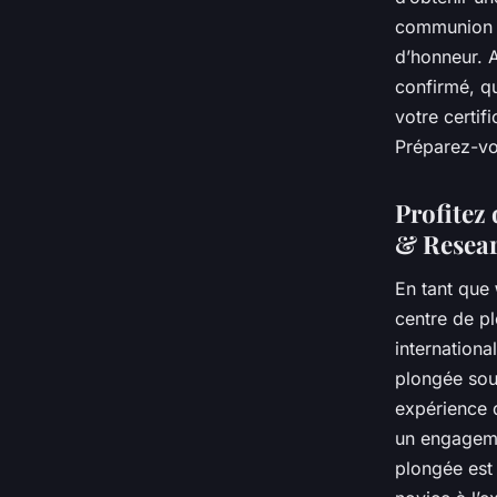
communion av
d’honneur. 
confirmé, q
votre certif
Préparez-vo
Profitez
& Resea
En tant que
centre de p
internation
plongée sou
expérience d
un engagemen
plongée est