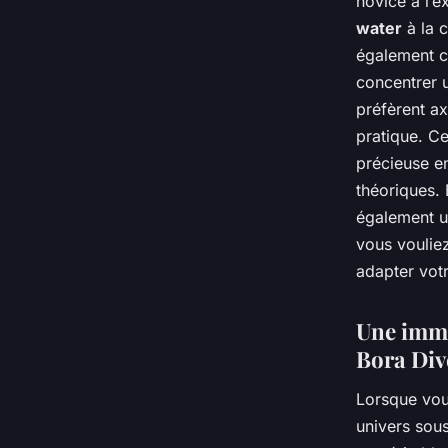
novice à l’e
water
à la c
également c
concentrer u
préfèrent a
pratique. C
précieuse e
théoriques.
également u
vous voulie
adapter vot
Une imme
Bora Div
Lorsque vou
univers sous