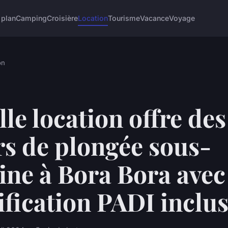
 plan
Camping
Croisière
Location
Tourisme
Vacance
Voyage
on
le location offre des
rs de plongée sous-
ine à Bora Bora avec
ification PADI inclu