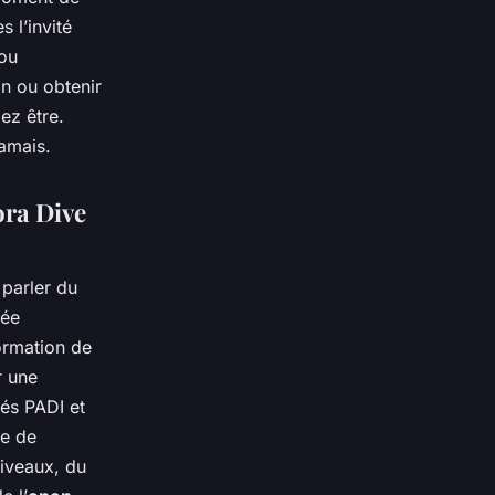
 l’invité
 ou
n ou obtenir
ez être.
amais.
ora Dive
parler du
mée
ormation de
r une
iés PADI et
re de
iveaux, du