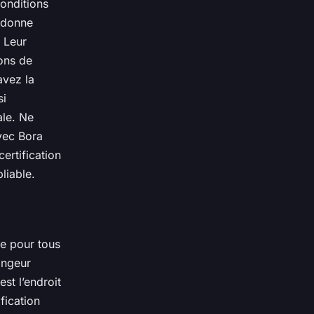
conditions
 donne
 Leur
ons de
avez la
si
ale. Ne
vec Bora
ertification
liable.
e pour tous
ongeur
est l’endroit
ification