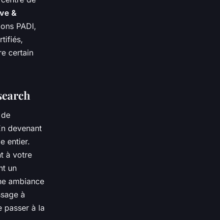
ive &
ions PADI,
tifiés,
re certain
search
 de
 En devenant
 entier.
t à votre
nt un
une ambiance
ssage à
 passer à la