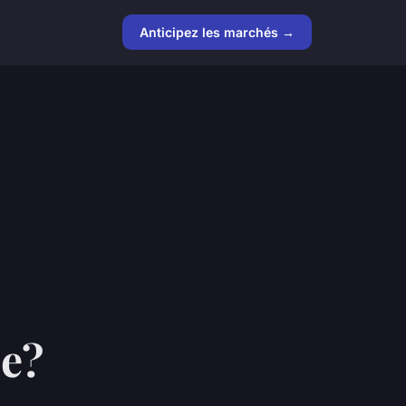
Anticipez les marchés →
se?