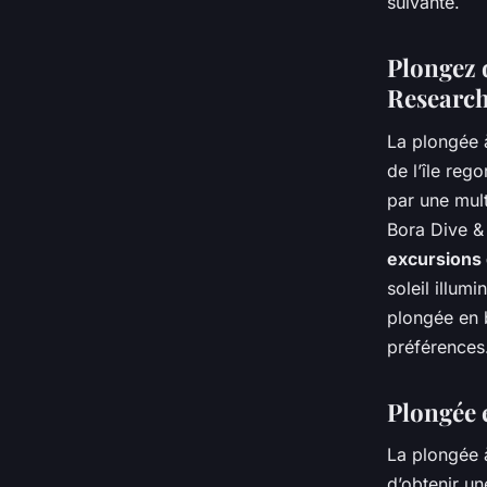
suivante.
Plongez 
Researc
La plongée 
de l’île reg
par une mul
Bora Dive &
excursions
soleil illumi
plongée en b
préférences
Plongée 
La plongée 
d’obtenir un