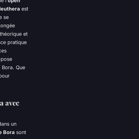
e l’
open
leuthera
est
e se
plongée
théorique et
ce pratique
ces
ropose
a Bora. Que
 pour
a avec
dans un
e Bora
sont