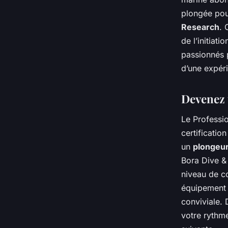
plongée pou
Research
. 
de l’initiat
passionnés p
d’une expéri
Devenez 
Le Professio
certificatio
un
plongeur
Bora Dive &
niveau de co
équipement 
conviviale.
votre rythm