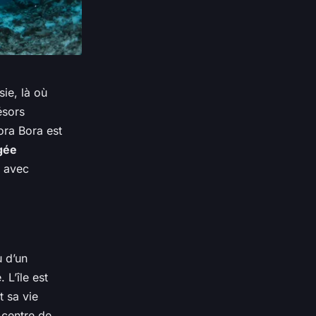
ie, là où
ésors
ora Bora est
gée
e avec
 d’un
 L’île est
t sa vie
 centre de