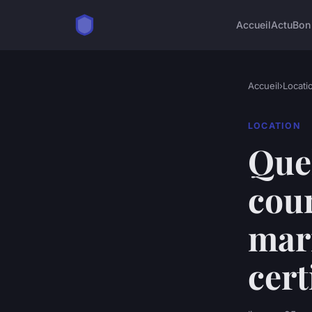
Accueil
Actu
Bon
Accueil
›
Locati
LOCATION
Quel
cou
mar
cert