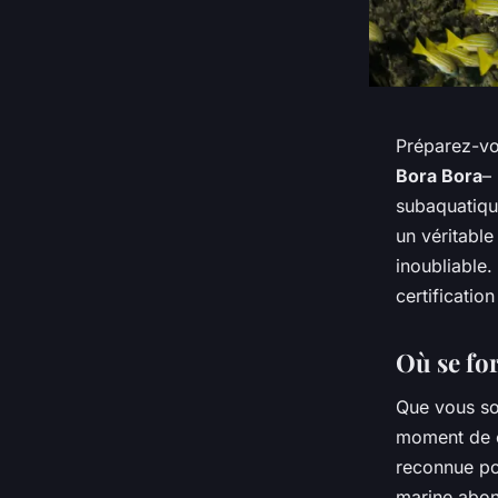
Préparez-vo
Bora Bora
–
subaquatiqu
un véritable
inoubliable.
certificatio
Où se for
Que vous so
moment de ca
reconnue pou
marine abond