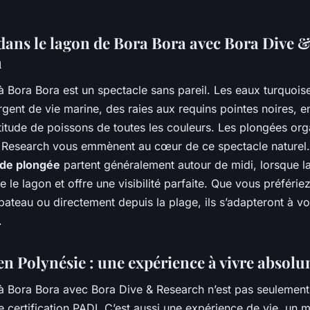
dans le lagon de Bora Bora avec Bora Dive 
h
à Bora Bora est un spectacle sans pareil. Les eaux turquoi
orgent de vie marine, des raies aux requins pointes noires, 
titude de poissons de toutes les couleurs. Les plongées org
 Research vous emmènent au cœur de ce spectacle naturel.
 de plongée
partent généralement autour de midi, lorsque l
ne le lagon et offre une visibilité parfaite. Que vous préférie
ateau ou directement depuis la plage, ils s’adapteront à v
.
en Polynésie : une expérience à vivre absol
à Bora Bora avec Bora Dive & Research n’est pas seulemen
e certification PADI. C’est aussi une expérience de vie, un