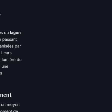
&
ses du
lagon
en passant
anisées par
 Leurs
a lumière du
z une
os
ument
t un moyen
 moment de