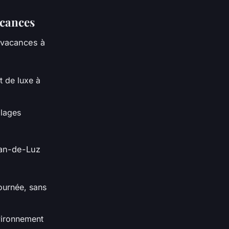
acances
 vacances à
t de luxe à
plages
ean-de-Luz
ournée, sans
nvironnement