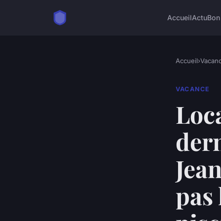
Accueil
Actu
Bon
Accueil
›
Vacan
VACANCE
Loc
dern
Jean
pas 