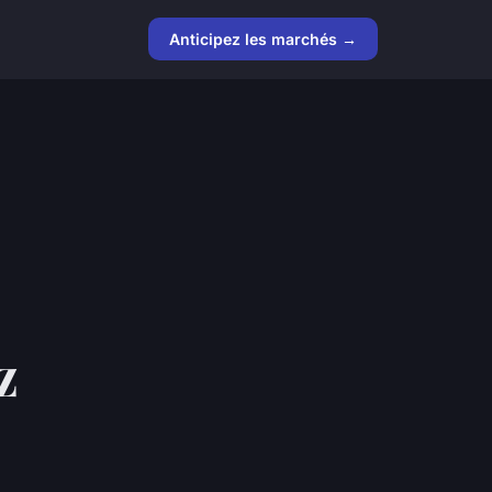
Anticipez les marchés →
z