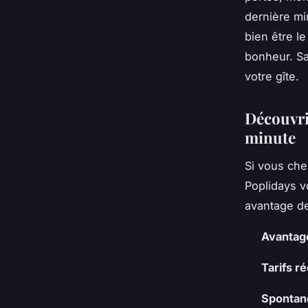
dernière mi
bien être l
bonheur. Sa
votre gîte.
Découvrir
minute
Si vous ch
Poplidays v
avantage de
Avantage
Tarifs ré
Spontan