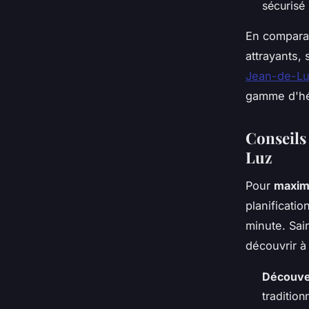
sécurisé 
En compara
attrayants,
Jean-de-Luz
gamme d'hé
Conseils
Luz
Pour
maxim
planificati
minute. Sai
découvrir à
Découve
traditio