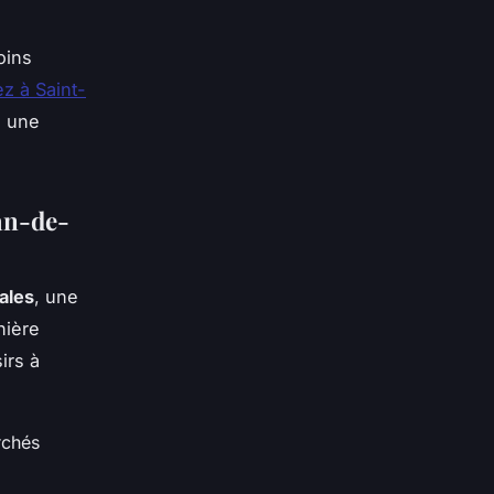
oins
ez à Saint-
i une
an-de-
cales
, une
nière
irs à
rchés