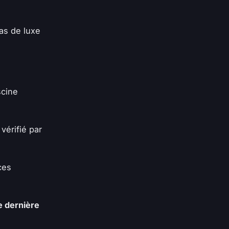
as de luxe
scine
vérifié par
ces
e dernière