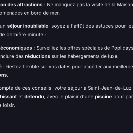
ion des attractions
: Ne manquez pas la visite de la Maison 
romenades en bord de mer.
 un
séjour inoubliable
, soyez à l'affût des astuces pour le
de dernière minute :
 économiques
: Surveillez les offres spéciales de Poplidays
inclure des
réductions
sur les hébergements de luxe.
é
: Restez flexible sur vos dates pour accéder aux meilleur
ons
.
ompte de ces conseils, votre séjour à Saint-Jean-de-Luz
hissant
et
détendu
, avec le plaisir d'une
piscine
pour par
loisir.