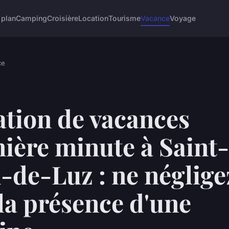
 plan
Camping
Croisière
Location
Tourisme
Vacance
Voyage
ce
ation de vacances
ière minute à Saint-
-de-Luz : ne néglige
la présence d'une