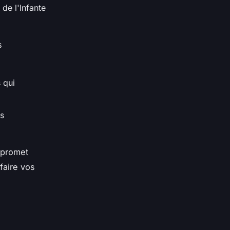
de l'Infante
s
 qui
es
 promet
faire vos