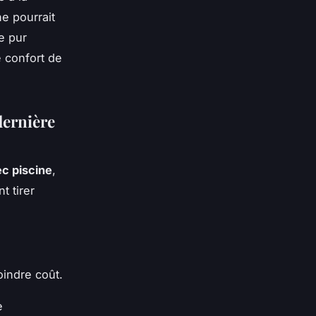
e pourrait
e pur
e confort de
dernière
c piscine
,
t tirer
oindre coût.
e