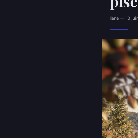
pisc
liane — 13 ju